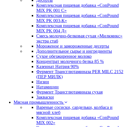
Десерты
Комплексная пищевая добавка «ConPound
MIX PK 001 C»
Комплексная пищевая добавка «ConPound
MIX PK 003-К»
Комплексная пищевая добавка «ConPound
MIX PK 004 Д»
Смесь молочно-белковая сухая «Милкмикс»
экстра стаб
Мороженое и замороженные десерты
Дополнительное сырье и ингредиенты
Сухое обезжиренное молоко
Концентрат молочного белка 85 %
Казеинат Натрия 90%
Фермент Трансглютаминаза PER MILC 2152
(ПЕР МИЛК)
Низин
Натамицин
Фермент Трансглютаминаза сухая
Закваски
Мясная промышленность
Вареные сосиски, сардельки, колбаса и
мясной хлеб
Комплексная пищевая добавка «ConPound
MIX 002»