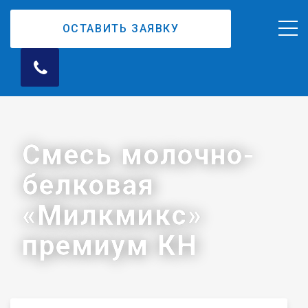
ОСТАВИТЬ ЗАЯВКУ
Смесь молочно-
белковая
«Милкмикс»
премиум КН