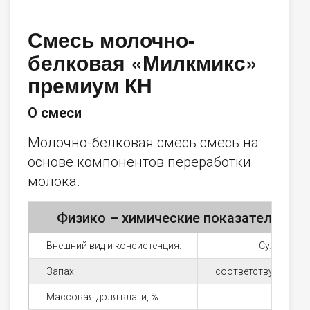
Смесь молочно-
белковая «Милкмикс»
премиум КН
О смеси
Молочно-белковая смесь смесь на
основе компонентов переработки
молока.
Физико – химические показатели:Вне
Внешний вид и консистенция:
Сухой пор
Запах:
соответствующий ин
Массовая доля влаги, %